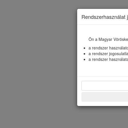
Rendszerhasználat j
Ön a Magyar Vörösker
a rendszer használatot
a rendszer jogosulatla
a rendszer használata