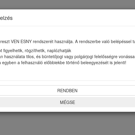
elzés
eszt VEN ESNY rendszerét használja. A rendszerbe való belépéssel t
 figyelhetik, rögzíthetik, naplózhatják
n használata tilos, és büntetőjogi vagy polgárjogi felelősségre vonással
 egyben a felhasználó előbbiekbe történő beleegyezését is jelenti!
RENDBEN
MÉGSE